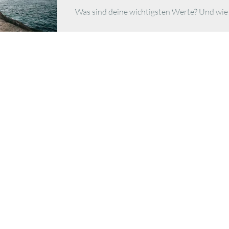
Was sind deine wichtigsten Werte? Und wie
erfährst du in diesem Artikel. Lies hier den g