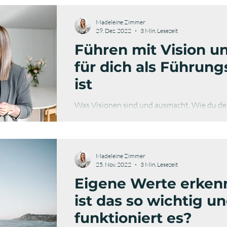
Madeleine Zimmer
29. Dez. 2022
3 Min. Lesezeit
Führen mit Vision u
für dich als Führung
ist
Was Visionen sind und ausmacht. Wie du de
motivierst. Lies hier den ganzen Artikel.
Madeleine Zimmer
25. Nov. 2022
3 Min. Lesezeit
Eigene Werte erke
ist das so wichtig u
funktioniert es?