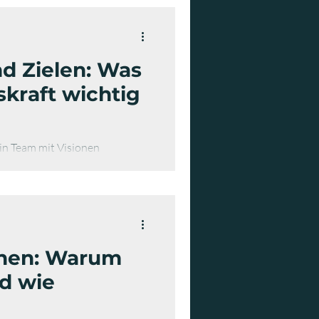
nd Zielen: Was
skraft wichtig
in Team mit Visionen
nnen: Warum
nd wie