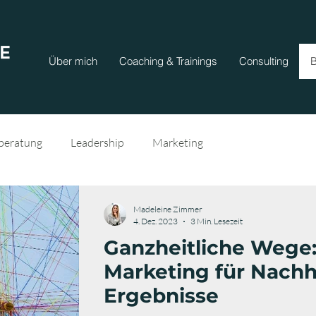
Über mich
Coaching & Trainings
Consulting
B
beratung
Leadership
Marketing
Madeleine Zimmer
4. Dez. 2023
3 Min. Lesezeit
Ganzheitliche Wege
Marketing für Nachh
Ergebnisse