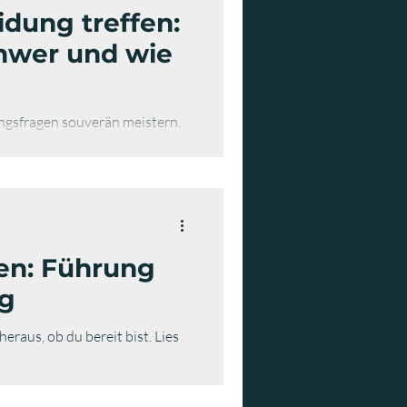
idung treffen:
hwer und wie
ngsfragen souverän meistern.
en: Führung
ng
eraus, ob du bereit bist. Lies