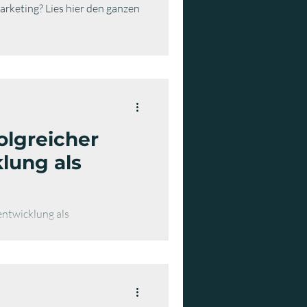
rketing? Lies hier den ganzen
olgreicher
lung als
entwicklung als
ichtig auf die Erfolgsspur.